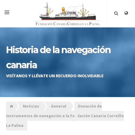
INICIO
LA FUNDACIÓN
Historia de la navegación
EL PROYECTO
canaria
CRONOLOGÍA
VISÍTANOS Y LLÉVATE UN RECUERDO INOLVIDABLE
HISTORIA
VISÍTANOS
HAZTE MIEMBRO
Noticias
General
Donación de
TOUR VIRTUAL
instrumentos de navegación a la Fundación Canaria Correíllo
La Palma
CONTACTAR